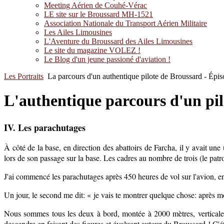
Meeting Aérien de Couhé-Vérac
LE site sur le Broussard MH-1521
Association Nationale du Transport Aérien Militaire
Les Ailes Limousines
L'Aventure du Broussard des Ailes Limousines
Le site du magazine VOLEZ !
Le Blog d'un jeune passioné d'aviation !
Les Portraits
La parcours d'un authentique pilote de Broussard - Épis
L'authentique parcours d'un pil
IV. Les parachutages
À côté de la base, en direction des abattoirs de Farcha, il y avait un
lors de son passage sur la base. Les cadres au nombre de trois (le p
J'ai commencé les parachutages après 450 heures de vol sur l'avion, en
Un jour, le second me dit: « je vais te montrer quelque chose: après mo
Nous sommes tous les deux à bord, montée à 2000 mètres, verticale la p
descendre en faisant des figures et évoluant autour du Broussard ! C'éta