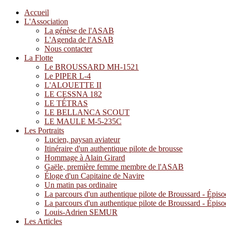
Accueil
L'Association
La génèse de l'ASAB
L'Agenda de l'ASAB
Nous contacter
La Flotte
Le BROUSSARD MH-1521
Le PIPER L-4
L'ALOUETTE II
LE CESSNA 182
LE TÉTRAS
LE BELLANCA SCOUT
LE MAULE M-5-235C
Les Portraits
Lucien, paysan aviateur
Itinéraire d'un authentique pilote de brousse
Hommage à Alain Girard
Gaële, première femme membre de l'ASAB
Éloge d'un Capitaine de Navire
Un matin pas ordinaire
La parcours d'un authentique pilote de Broussard - Épiso
La parcours d'un authentique pilote de Broussard - Épiso
Louis-Adrien SEMUR
Les Articles