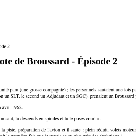
ode 2
ote de Broussard - Épisode 2
e unité para (une grosse compagnie) ; les personnels sautaient une fois
atron un SLT, le second un Adjudant et un SGC), prenaient un Broussard
 avril 1962.
n saut, tu descends en spirales et tu te poses court ».
iste, préparation de l'avion et il saute : plein réduit, volets moteur 
it la première fois que je voyais ça au plus près des évolutions !