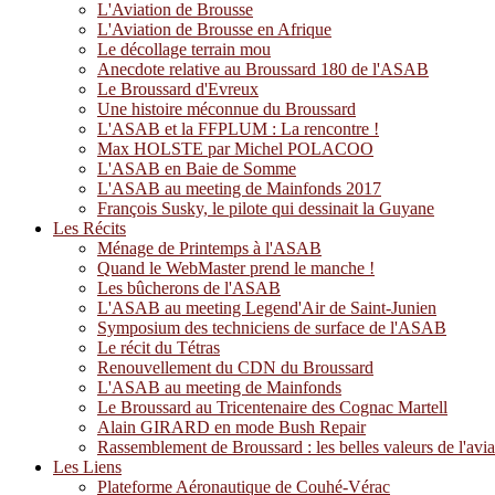
L'Aviation de Brousse
L'Aviation de Brousse en Afrique
Le décollage terrain mou
Anecdote relative au Broussard 180 de l'ASAB
Le Broussard d'Evreux
Une histoire méconnue du Broussard
L'ASAB et la FFPLUM : La rencontre !
Max HOLSTE par Michel POLACOO
L'ASAB en Baie de Somme
L'ASAB au meeting de Mainfonds 2017
François Susky, le pilote qui dessinait la Guyane
Les Récits
Ménage de Printemps à l'ASAB
Quand le WebMaster prend le manche !
Les bûcherons de l'ASAB
L'ASAB au meeting Legend'Air de Saint-Junien
Symposium des techniciens de surface de l'ASAB
Le récit du Tétras
Renouvellement du CDN du Broussard
L'ASAB au meeting de Mainfonds
Le Broussard au Tricentenaire des Cognac Martell
Alain GIRARD en mode Bush Repair
Rassemblement de Broussard : les belles valeurs de l'avia
Les Liens
Plateforme Aéronautique de Couhé-Vérac