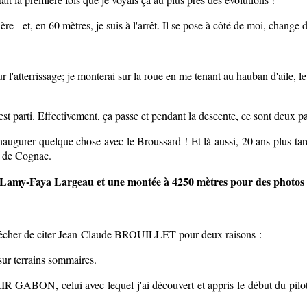
ère - et, en 60 mètres, je suis à l'arrêt. Il se pose à côté de moi, chan
r l'atterrissage; je monterai sur la roue en me tenant au hauban d'aile, 
t parti. Effectivement, ça passe et pendant la descente, ce sont deux par
 inaugurer quelque chose avec le Broussard ! Et là aussi, 20 ans plus ta
S de Cognac.
t Lamy-Faya Largeau et une montée à 4250 mètres pour des photos v
empêcher de citer Jean-Claude BROUILLET pour deux raisons :
 sur terrains sommaires.
AIR GABON, celui avec lequel j'ai découvert et appris le début du pi