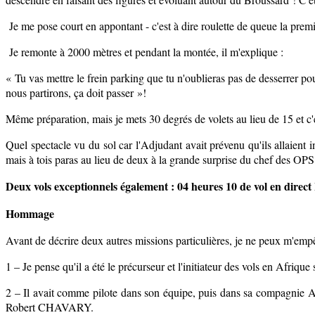
Je me pose court en appontant - c'est à dire roulette de queue la premi
Je remonte à 2000 mètres et pendant la montée, il m'explique :
« Tu vas mettre le frein parking que tu n'oublieras pas de desserrer pou
nous partirons, ça doit passer »!
Même préparation, mais je mets 30 degrés de volets au lieu de 15 et c'es
Quel spectacle vu du sol car l'Adjudant avait prévenu qu'ils allaient
mais à tois paras au lieu de deux à la grande surprise du chef des OP
Deux vols exceptionnels également : 04 heures 10 de vol en direc
Hommage
Avant de décrire deux autres missions particulières, je ne peux m'
1 – Je pense qu'il a été le précurseur et l'initiateur des vols en Afrique
2 – Il avait comme pilote dans son équipe, puis dans sa compagnie 
Robert CHAVARY.